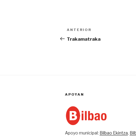
Navegación
Entrada
ANTERIOR
de
anterior:
Trakamatraka
entradas
APOYAN
Apoyo municipal:
Bilbao Ekintza
,
Bi