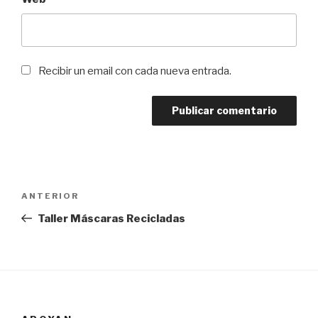
Recibir un email con cada nueva entrada.
Navegación
Entrada
ANTERIOR
de
anterior:
Taller Máscaras Recicladas
entradas