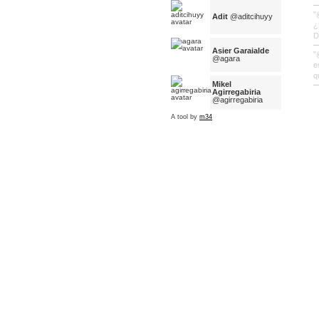
"
Adit
@aditcihuyy
¿
D
Asier Garaialde
"
@agara
e
q
Mikel
Agirregabiria
@agirregabiria
A tool by
m34
Ines Skotnicka
@agjs
aitor sarria
@aitorstb
Aitziber
Ibaibarriag
@AitziIbaiba
Alazne Mujika
Mundua
@alaznemujika
Albert Cañigueral
@AlbertCanig
Alfonso de Cabo