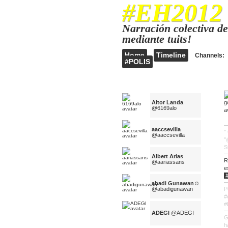
#EH2012
Narración colectiva d
mediante tuits!
Home
Timeline
Channels:
#POLIS
Aitor Landa
@6169alo
aaccsevilla
"
@aaccsevilla
"
S
Albert Arias
R
@aariassans
e
abadi Gunawan☺
@abadigunawan
P
#
#
ADEGI
@ADEGI
G
h