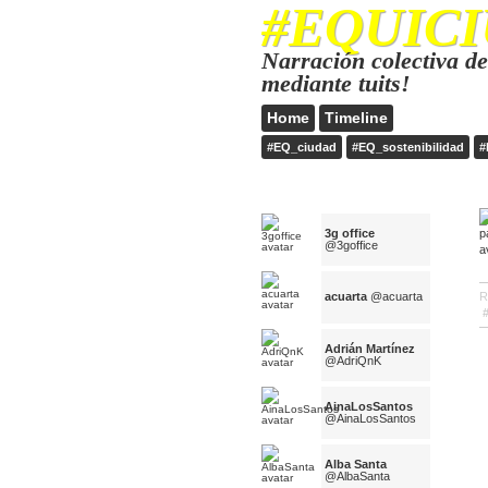
#EQUICI
Narración colectiva 
mediante tuits!
Home
Timeline
#EQ_ciudad
#EQ_sostenibilidad
#
3g office
@3goffice
acuarta
@acuarta
R
Adrián Martínez
@AdriQnK
AinaLosSantos
@AinaLosSantos
Alba Santa
@AlbaSanta