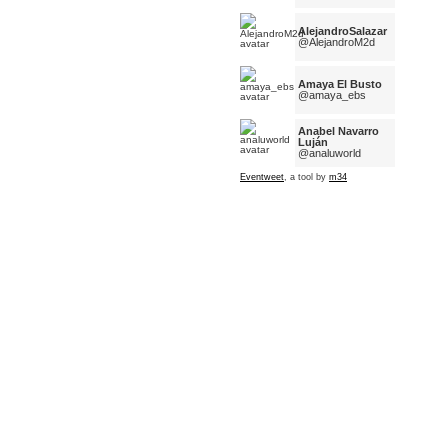
AlejandroSalazar
@AlejandroM2d
Amaya El Busto
@amaya_ebs
Anabel Navarro
Luján
@analuworld
Eventweet
, a tool by
m34
angel martinez
@angelmmartinez
Nuki Nuk
@AnukiNuk
De nombre, Cruz
@AnyoneRuiz
Arantxa Lara
@arantxalara
Diego Rodríguez
@arketipo